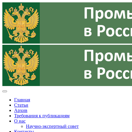
Главная
Статьи
Архив
Требования к публикациям
О нас
Научно-экспертный совет
Контакты