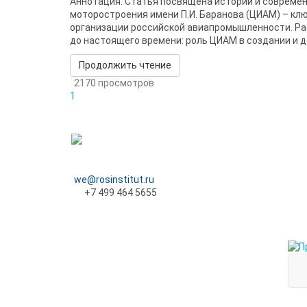
Аннотация. Статья посвящена истории и совреме
моторостроения имени П.И. Баранова (ЦИАМ) – кл
организации российской авиапромышленности. Рас
до настоящего времени: роль ЦИАМ в создании и до
Продолжить чтение
2170 просмотров
1
we@rosinstitut.ru
+7 499 464 5655