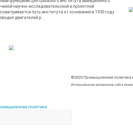
нным функциям Центрального института авиационного
ючевой научно-исследовательской и проектной
сматривается путь института от основания в 1930 году
водке двигателей р...
©2025 Промышленная политика 
Использование материалов сайта возмо