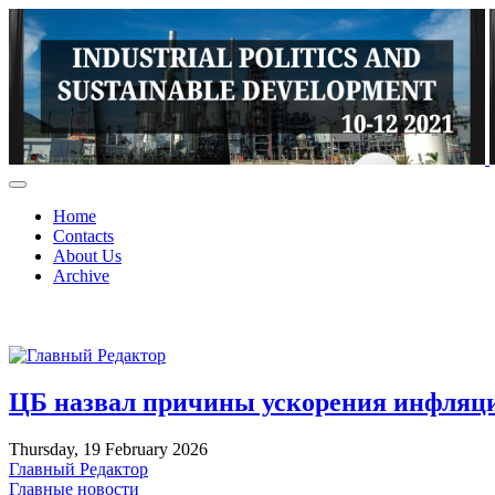
Home
Contacts
About Us
Archive
ЦБ назвал причины ускорения инфляци
Thursday, 19 February 2026
Главный Редактор
Главные новости