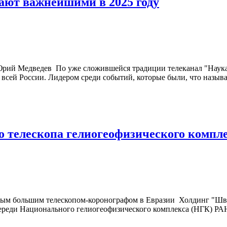
ают важнейшими в 2025 году
 Юрий Медведев По уже сложившейся традиции телеканал "Наука
всей России. Лидером среди событий, которые были, что называе
го телескопа гелиогеофизического компл
амым большим телескопом-коронографом в Евразии Холдинг "Шваб
ереди Национального гелиогеофизического комплекса (НГК) РАН. 